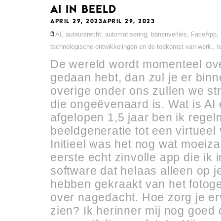
AI IN BEELD
APRIL 29, 2023
APRIL 29, 2023
AI
,
auteursrecht
,
automatisering
,
banenverlies
,
FaceApp
,
technologische ontwikkelingen en de toekomst van werk.
,
t
De wereld wordt momenteel over
gedaan hebt, dan zul je er bin
overige onder ons zullen we st
die ongeëvenaard is. Wat is AI
afgelopen 1,5 jaar ben ik rege
beeldgeneratie tot een virtueel
Initieel was het nog wat moei
eerste echt zinvolle app die ik 
software dat helaas alleen op j
hebben gekraakt van het fotogen
over nagedacht. Hoe zorg je erv
zien? Ik herinner mij nog goed 