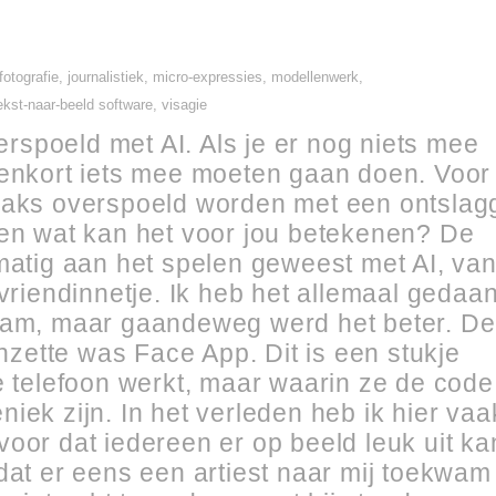
fotografie
,
journalistiek
,
micro-expressies
,
modellenwerk
,
ekst-naar-beeld software
,
visagie
spoeld met AI. Als je er nog niets mee
nenkort iets mee moeten gaan doen. Voor
raks overspoeld worden met een ontslagg
 en wat kan het voor jou betekenen? De
lmatig aan het spelen geweest met AI, va
 vriendinnetje. Ik heb het allemaal gedaan
zaam, maar gaandeweg werd het beter. De
inzette was Face App. Dit is een stukje
e telefoon werkt, maar waarin ze de code
iek zijn. In het verleden heb ik hier vaa
oor dat iedereen er op beeld leuk uit ka
dat er eens een artiest naar mij toekwam