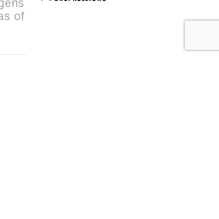
rgens
as of